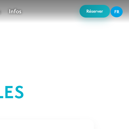
Infos
s
Réserver
FR
LES