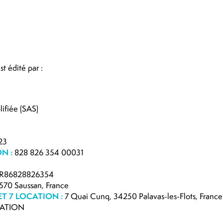
st édité par :
lifiée (SAS)
23
ON :
828 826 354 00031
R86828826354
570 Saussan, France
 JET 7 LOCATION :
7 Quai Cunq, 34250 Palavas-les-Flots, France
CATION