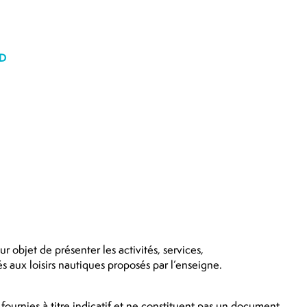
ED
r objet de présenter les activités, services,
iés aux loisirs nautiques proposés par l’enseigne.
 fournies à titre indicatif et ne constituent pas un document